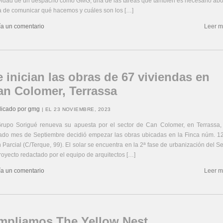
vidad de un despacho como GMG, una de las tareas que también es necesario ab
a de comunicar qué hacemos y cuáles son los […]
ía un comentario
Leer m
 inician las obras de 67 viviendas en
an Colomer, Terrassa
licado por gmg
| EL 23 NOVIEMBRE, 2023
Grupo Sorigué renueva su apuesta por el sector de Can Colomer, en Terrassa, 
ado mes de Septiembre decidió empezar las obras ubicadas en la Finca núm. 12
 Parcial (C/Terque, 99). El solar se encuentra en la 2ª fase de urbanización del Se
royecto redactado por el equipo de arquitectos […]
ía un comentario
Leer m
mpliamos The Yellow Nest