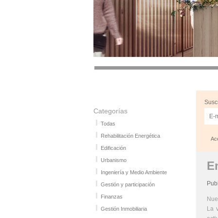
Suscr
Categorías
Todas
Rehabilitación Energética
Ace
Edificación
Urbanismo
E
Ingeniería y Medio Ambiente
Pub
Gestión y participación
Finanzas
Nues
La 
Gestión Inmobiliaria