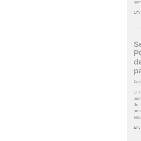
herr
Env
S
PO
d
p
Pub
El p
punt
de 
prot
equ
Env