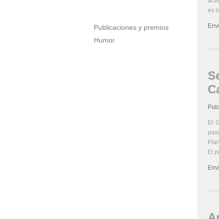
acti
es l
Env
Publicaciones y premios
Humor
Se
C
Pub
El 
pas
Plan
El p
Env
A