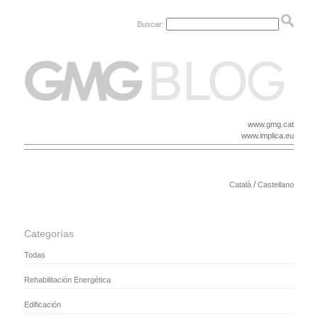
Buscar:
www.gmg.cat
www.implica.eu
/
Català
Castellano
Categorías
Todas
Rehabilitación Energética
Edificación