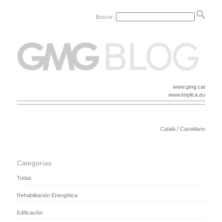
Buscar:
www.gmg.cat
www.implica.eu
/
Català
Castellano
Categorías
Todas
Rehabilitación Energética
Edificación