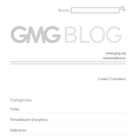
Buscar:
www.gmg.cat
www.implica.eu
/
Català
Castellano
Categorías
Todas
Rehabilitación Energética
Edificación