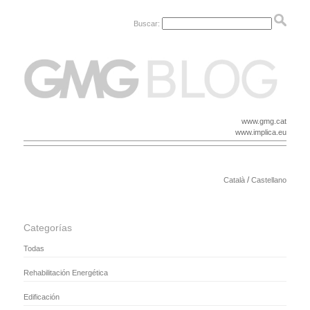
Buscar:
www.gmg.cat
www.implica.eu
/
Català
Castellano
Categorías
Todas
Rehabilitación Energética
Edificación