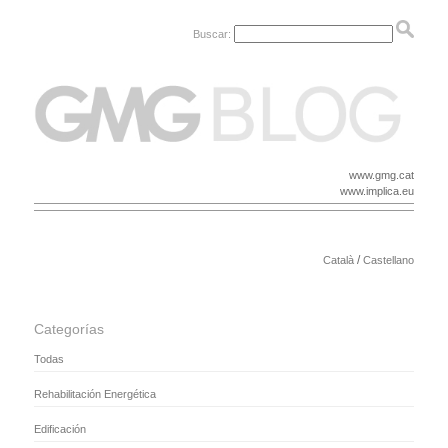
Buscar:
www.gmg.cat
www.implica.eu
/
Català
Castellano
Categorías
Todas
Rehabilitación Energética
Edificación