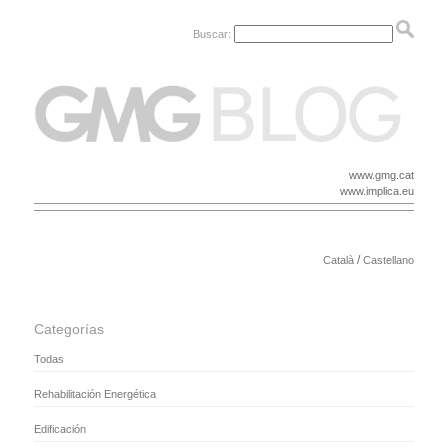
Buscar:
www.gmg.cat
www.implica.eu
/
Català
Castellano
Categorías
Todas
Rehabilitación Energética
Edificación