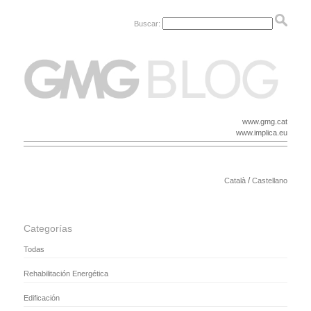
Buscar:
www.gmg.cat
www.implica.eu
/
Català
Castellano
Categorías
Todas
Rehabilitación Energética
Edificación